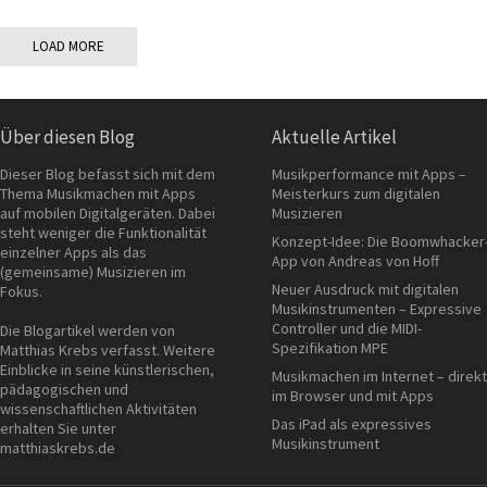
LOAD MORE
Über diesen Blog
Aktuelle Artikel
Dieser Blog befasst sich mit dem
Musikperformance mit Apps –
Thema Musikmachen mit Apps
Meisterkurs zum digitalen
auf mobilen Digitalgeräten. Dabei
Musizieren
steht weniger die Funktionalität
Konzept-Idee: Die Boomwhacker
einzelner Apps als das
App von Andreas von Hoff
(gemeinsame) Musizieren im
Neuer Ausdruck mit digitalen
Fokus.
Musikinstrumenten – Expressive
Controller und die MIDI-
Die Blogartikel werden von
Spezifikation MPE
Matthias Krebs verfasst. Weitere
Einblicke in seine künstlerischen,
Musikmachen im Internet – direkt
pädagogischen und
im Browser und mit Apps
wissenschaftlichen Aktivitäten
Das iPad als expressives
erhalten Sie unter
Musikinstrument
matthiaskrebs.de